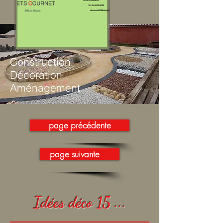
30000 NIMES
Tél :
04.66.29.98.36
Sables et Graviers
ets.cournet30@orange.fr
Construction
Décoration
Aménagement
page précédente
page suivante
Idées déco 15 ...