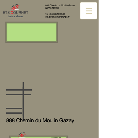
888 Chemin du Moulin Gazay
30000 NIMES
Tél :
04.66.29.98.36
Sables et Graviers
ets.cournet30@orange.fr
888 Chemin du Moulin Gazay