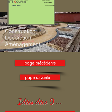
30000 NIMES
Tél :
04.66.29.98.36
Sables et Graviers
ets.cournet30@orange.fr
Construction
Décoration
Aménagement
page précédente
page suivante
Idées déco 9 ...