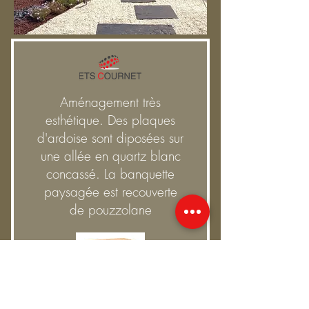
Aménagement très
esthétique. Des plaques
d'ardoise sont diposées sur
une allée en quartz blanc
concassé. La banquette
paysagée est recouverte
de pouzzolane