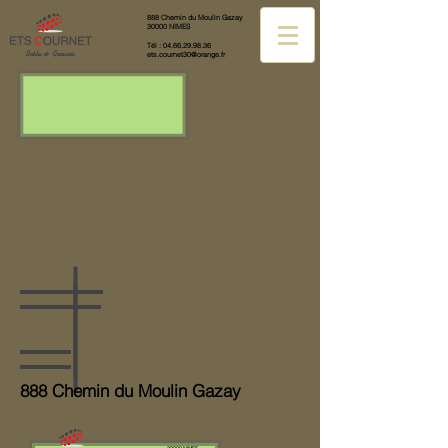
888 Chemin du Moulin Gazay
30000 NIMES
Tél :
04.66.29.98.36
Sables et Graviers
ets.cournet30@orange.fr
888 Chemin du Moulin Gazay