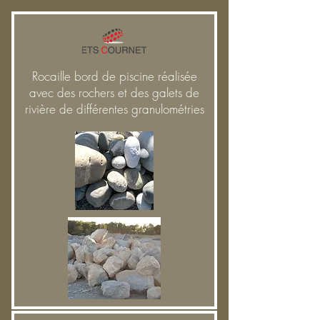
Rocaille bord de piscine réalisée
avec des rochers et des galets de
rivière de différentes granulométries